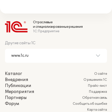
Отраслевые
и специализированные решения
1С:Предприятие
Другие сайты 1С
Каталог
О сайте
Внедрения
О решениях 1С
Публикации
Прайс-лист
Мероприятия
Поддержка
Партнеры
Обратная связь
Форум
Сообщить об ошибке
Карта сайта