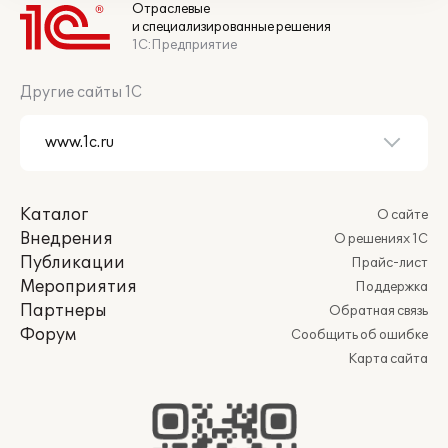
Отраслевые
и специализированные решения
1С:Предприятие
Другие сайты 1С
Каталог
О сайте
Внедрения
О решениях 1С
Публикации
Прайс-лист
Мероприятия
Поддержка
Партнеры
Обратная связь
Форум
Сообщить об ошибке
Карта сайта