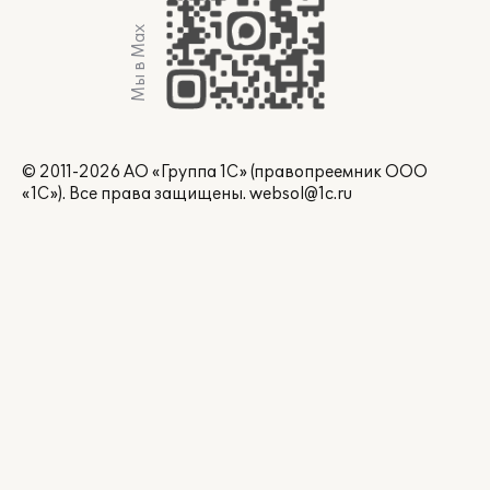
Мы в Max
© 2011-2026 АО «Группа 1С» (правопреемник ООО
«1С»). Все права защищены.
websol@1c.ru