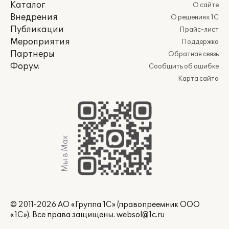
Каталог
О сайте
Внедрения
О решениях 1С
Публикации
Прайс-лист
Мероприятия
Поддержка
Партнеры
Обратная связь
Форум
Сообщить об ошибке
Карта сайта
Мы в Max
© 2011-2026 АО «Группа 1С» (правопреемник ООО
«1С»). Все права защищены.
websol@1c.ru