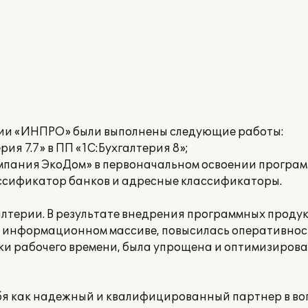
нии «ИНПРО» были выполнены следующие работы:
ия 7.7» в ПП «1С:Бухгалтерия 8»;
пания ЭкоДом» в первоначальном освоении програм
ссификатор банков и адресные классификаторы.
алтерии. В результате внедрения программных проду
м информационном массиве, повысилась оперативнос
и рабочего времени, была упрощена и оптимизирова
я как надежный и квалифицированный партнер в во