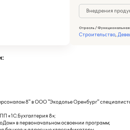
Внедрения продук
Отрасль / Функциональная
Строительство
,
Деве
и:
Персоналом 8" в ООО "Экодолье Оренбург" специали
 ПП «1С:Бухгалтерия 8»;
оДом» в первоначальном освоении программ;