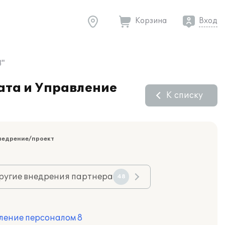
Корзина
Вход
8"
ата и Управление
К списку
недрение/проект
ругие внедрения партнера
48
ление персоналом 8