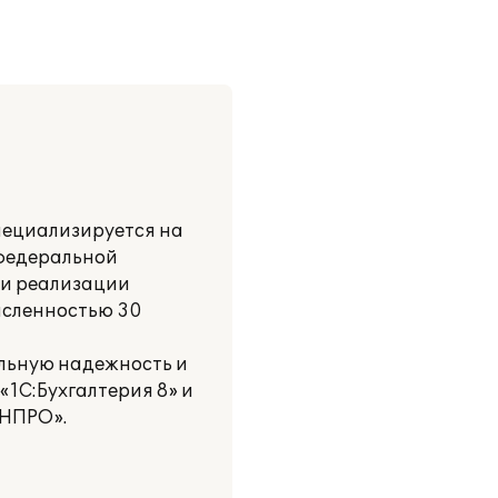
пециализируется на
 федеральной
ии реализации
исленностью 30
льную надежность и
«1С:Бухгалтерия 8» и
ИНПРО».