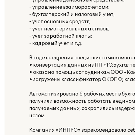
- управление денежными средствами;
- управление взаиморасчетами;
- бухгалтерский и налоговый учет;
- учет основных средств;
- учет нематериальных активов;
- учет заработной платы;
- кадровый учет и т.д.
В ходе внедрения специалистами компа
• конвертация данных из ПП «1С:Бухгалтер
• оказана помощь сотрудникам ООО «Ком
• загружены классификатор ОКОПФ; кла
Автоматизировано 6 рабочих мест в бухг
получили возможность работать в едино
получаемых данных, сократились издержк
целом.
Компания «ИНПРО» зарекомендовала себ