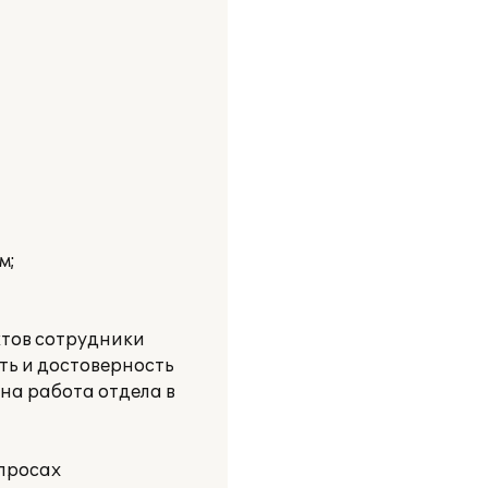
м;
ктов сотрудники
ть и достоверность
на работа отдела в
просах