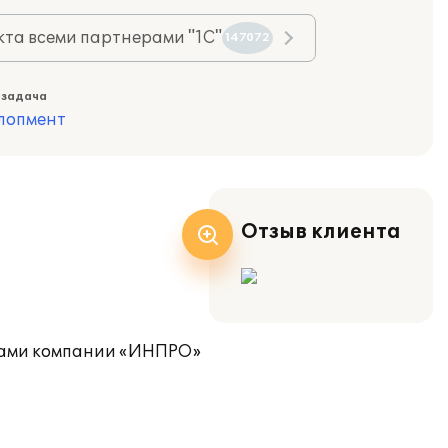
та всеми партнерами "1С"
147072
 задача
лопмент
Отзыв клиента
стами компании «ИНПРО»