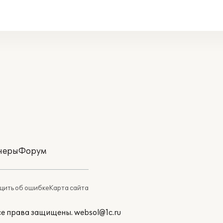
неры
Форум
ить об ошибке
Карта сайта
Все права защищены.
websol@1c.ru