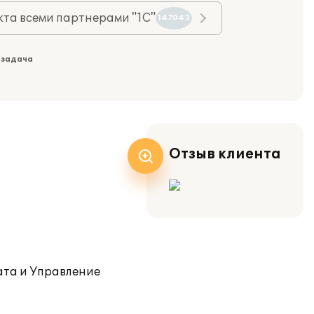
та всеми партнерами "1С"
147043
 задача
Отзыв клиента
ата и Управление