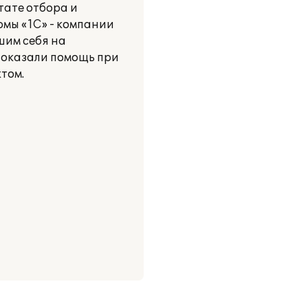
тате отбора и
рмы «1С» - компании
шим себя на
 оказали помощь при
том.