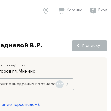
Корзина
Вход
едневой В.Р.
К списку
недрение/проект
город пл. Минина
ругие внедрения партнера
649
ление персоналом 8