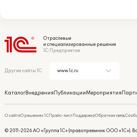
Отраслевые
и специализированные решения
1С:Предприятие
Другие сайты 1С
Каталог
Внедрения
Публикации
Мероприятия
Парт
О сайте
О решениях 1С
Прайс-лист
Поддержка
Обратная связь
Сообщ
© 2011-2026 АО «Группа 1С» (правопреемник ООО «1С»). 