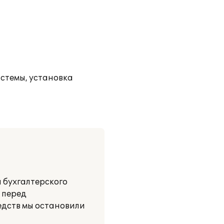
истемы, установка
 бухгалтерского
 перед
едств мы остановили