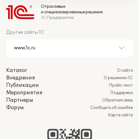
Отраслевые
и специализированные решения
1С:Предприятие
Другие сайты 1С
Каталог
О сайте
Внедрения
О решениях 1С
Публикации
Прайс-лист
Мероприятия
Поддержка
Партнеры
Обратная связь
Форум
Сообщить об ошибке
Карта сайта