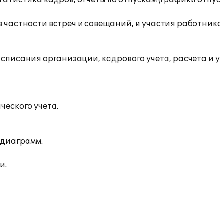
атистика кадров, отчеты по отпускам (графики отпус
в частности встреч и совещаний, и участия работни
асписания организации, кадрового учета, расчета и
ческого учета.
 диаграмм.
и.