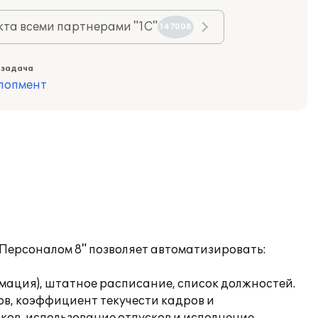
та всеми партнерами "1С"
147008
 задача
лопмент
Персоналом 8" позволяет автоматизировать:
мация), штатное расписание, список должностей.
в, коэффициент текучести кадров и