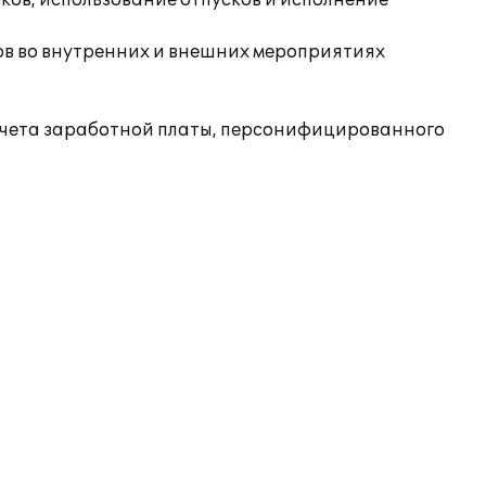
ков, использование отпусков и исполнение
ков во внутренних и внешних мероприятиях
 учета заработной платы, персонифицированного