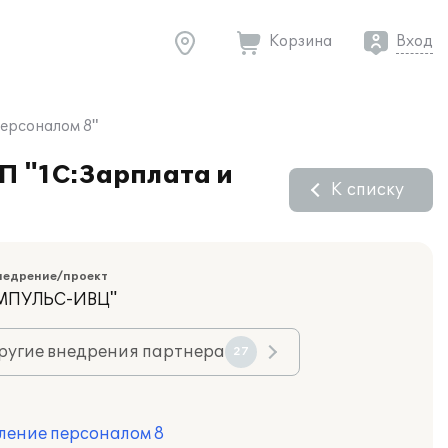
Корзина
Вход
Персоналом 8"
П "1С:Зарплата и
К списку
недрение/проект
ИМПУЛЬС-ИВЦ"
ругие внедрения партнера
27
ление персоналом 8