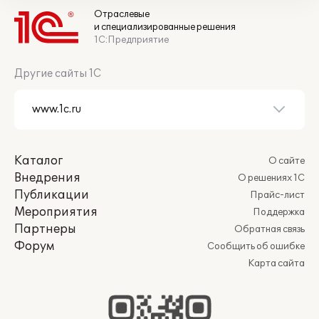
Отраслевые
и специализированные решения
1С:Предприятие
Другие сайты 1С
Каталог
О сайте
Внедрения
О решениях 1С
Публикации
Прайс-лист
Мероприятия
Поддержка
Партнеры
Обратная связь
Форум
Сообщить об ошибке
Карта сайта