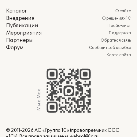
Каталог
О сайте
Внедрения
О решениях 1С
Публикации
Прайс-лист
Мероприятия
Поддержка
Партнеры
Обратная связь
Форум
Сообщить об ошибке
Карта сайта
Мы в Max
© 2011-2026 АО «Группа 1С» (правопреемник ООО
«1С»). Все права защищены.
websol@1c.ru