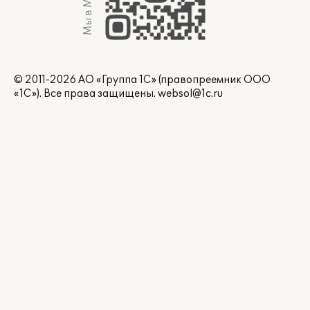
Мы в Max
© 2011-2026 АО «Группа 1С» (правопреемник ООО
«1С»). Все права защищены.
websol@1c.ru