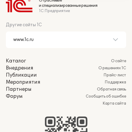
Отраслевые
и специализированные решения
1С:Предприятие
Другие сайты 1С
Каталог
О сайте
Внедрения
О решениях 1С
Публикации
Прайс-лист
Мероприятия
Поддержка
Партнеры
Обратная связь
Форум
Сообщить об ошибке
Карта сайта