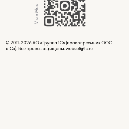
Мы в Max
© 2011-2026 АО «Группа 1С» (правопреемник ООО
«1С»). Все права защищены.
websol@1c.ru