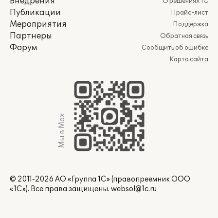
Внедрения
О решениях 1С
Публикации
Прайс-лист
Мероприятия
Поддержка
Партнеры
Обратная связь
Форум
Сообщить об ошибке
Карта сайта
Мы в Max
© 2011-2026 АО «Группа 1С» (правопреемник ООО
«1С»). Все права защищены.
websol@1c.ru