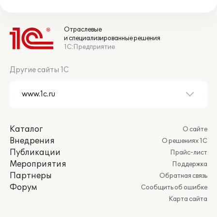
Отраслевые
и специализированные решения
1С:Предприятие
Другие сайты 1С
Каталог
О сайте
Внедрения
О решениях 1С
Публикации
Прайс-лист
Мероприятия
Поддержка
Партнеры
Обратная связь
Форум
Сообщить об ошибке
Карта сайта