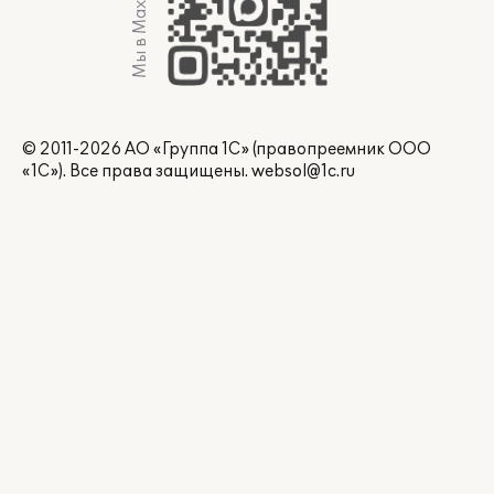
Мы в Max
© 2011-2026 АО «Группа 1С» (правопреемник ООО
«1С»). Все права защищены.
websol@1c.ru