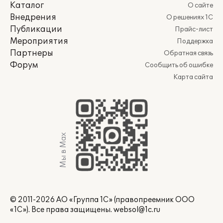
Каталог
О сайте
Внедрения
О решениях 1С
Публикации
Прайс-лист
Мероприятия
Поддержка
Партнеры
Обратная связь
Форум
Сообщить об ошибке
Карта сайта
Мы в Max
© 2011-2026 АО «Группа 1С» (правопреемник ООО
«1С»). Все права защищены.
websol@1c.ru