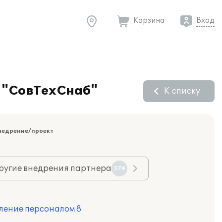
Корзина
Вход
 "СовТехСнаб"
К списку
недрение/проект
ругие внедрения партнера
374
ление персоналом 8