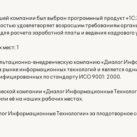
ашей компании был выбран программный продукт «1С
ностью удовлетворяет возросшим требованиям орган
для расчета заработной платы и ведения кадрового у
мест: 1
сультационно-внедренческую компанию «Диалог Ин
на рынке информационных технологий и является одн
тифицированных по стандарту ИСО 9001: 2000.
еской компании «Диалог Информационные Технолог
ли её на наших рабочих местах.
ог Информационные Технологии» за плодотворное с