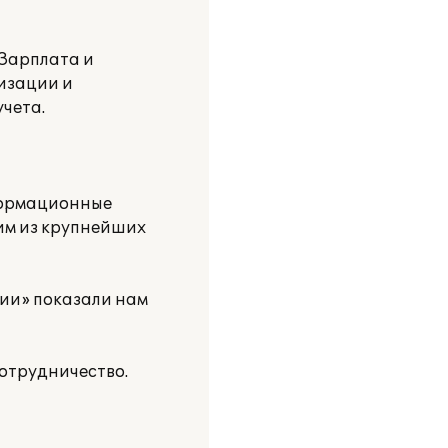
:Зарплата и
изации и
чета.
формационные
им из крупнейших
ии» показали нам
отрудничество.