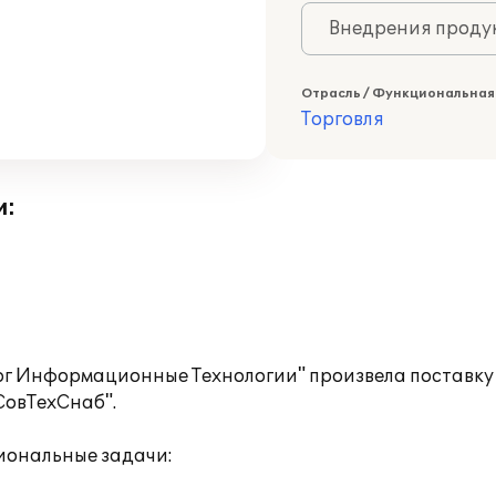
Внедрения продук
Отрасль / Функциональная
Торговля
и:
г Информационные Технологии" произвела поставку
СовТехСнаб".
иональные задачи: