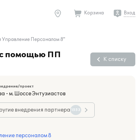
Корзина
Вход
и Управление Персоналом 8"
 с помощью ПП
К списку
недрение/проект
а - м. Шоссе Энтузиастов
ругие внедрения партнера
1553
ление персоналом 8