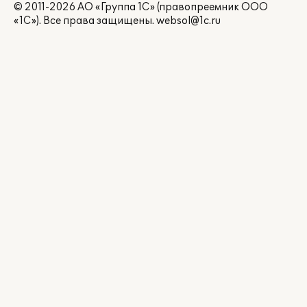
© 2011-2026 АО «Группа 1С» (правопреемник ООО
«1С»). Все права защищены.
websol@1c.ru