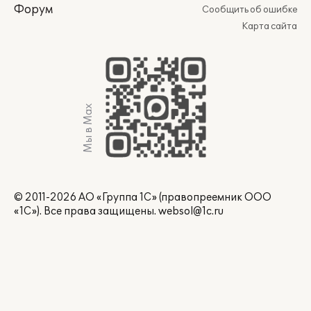
Форум
Сообщить об ошибке
Карта сайта
Мы в Max
© 2011-2026 АО «Группа 1С» (правопреемник ООО
«1С»). Все права защищены.
websol@1c.ru