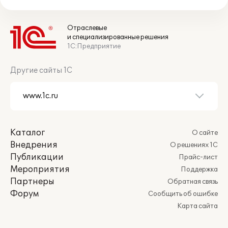
Отраслевые
и специализированные решения
1С:Предприятие
Другие сайты 1С
Каталог
О сайте
Внедрения
О решениях 1С
Публикации
Прайс-лист
Мероприятия
Поддержка
Партнеры
Обратная связь
Форум
Сообщить об ошибке
Карта сайта