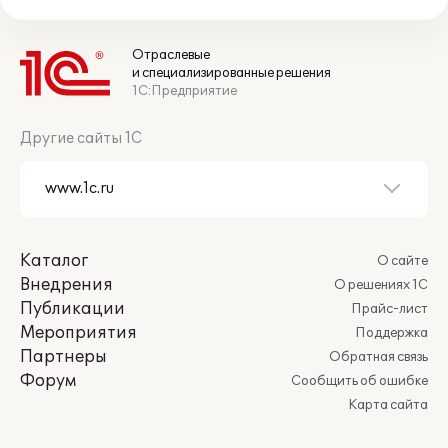
Отраслевые
и специализированные решения
1С:Предприятие
Другие сайты 1С
Каталог
О сайте
Внедрения
О решениях 1С
Публикации
Прайс-лист
Мероприятия
Поддержка
Партнеры
Обратная связь
Форум
Сообщить об ошибке
Карта сайта