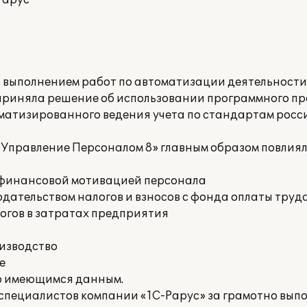
Рарус"
а выполнением работ по автоматизации деятельност
приняла решение об использовании программного пр
оматизированного ведения учета по стандартам росс
 Управление Персоналом 8» главным образом повлия
е финансовой мотивацией персонала
дательством налогов и взносов с фонда оплаты труд
огов в затратах предприятия
оизводство
е
о имеющимся данным.
специалистов компании «1С-Рарус» за грамотно вып