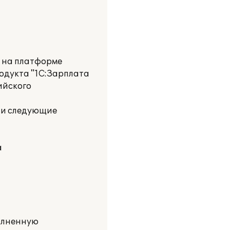
и на платформе
одукта "1С:Зарплата
ийского
ли следующие
а
олненную