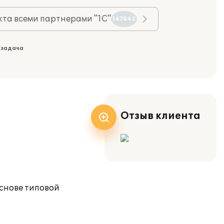
та всеми партнерами "1С"
147043
 задача
Отзыв клиента
снове типовой