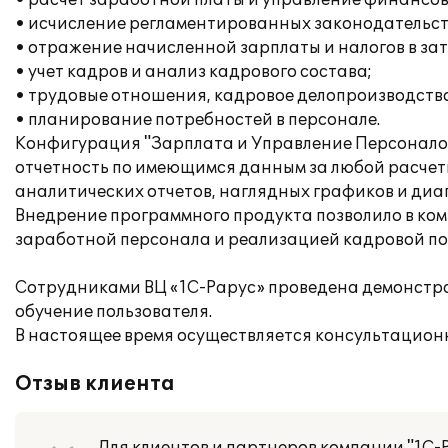
• расчет заработной платы и управление финансо
• исчисление регламентированных законодательств
• отражение начисленной зарплаты и налогов в за
• учет кадров и анализ кадрового состава;
• трудовые отношения, кадровое делопроизводство
• планирование потребностей в персонале.
Конфигурация "Зарплата и Управление Персонало
отчетность по имеющимся данным за любой расчетн
аналитических отчетов, наглядных графиков и диа
Внедрение программного продукта позволило в ком
заработной персонала и реализацией кадровой по
Сотрудниками ВЦ «1С-Рарус» проведена демонстра
обучение пользователя.
В настоящее время осуществляется консультацион
Отзыв клиента