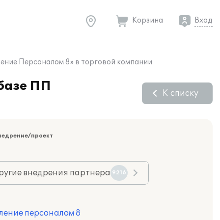
Корзина
Вход
ление Персоналом 8» в торговой компании
 базе ПП
К списку
недрение/проект
ругие внедрения партнера
9216
ление персоналом 8