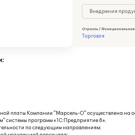
Внедрения продук
Отрасль / Функциональная
Торговля
и:
тной платы Компании "Марсель-О" осуществлена на о
" системы программ «1С:Предприятие 8».
тельности по следующим направлениям: