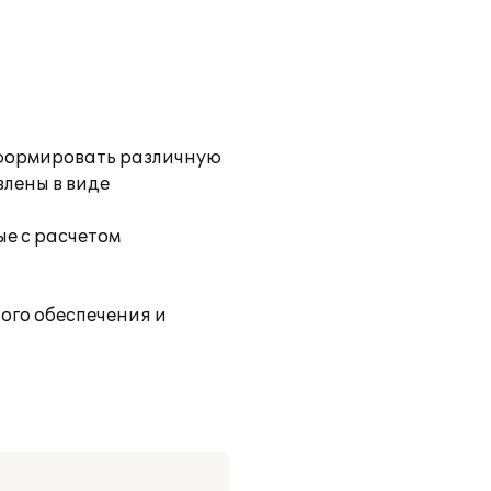
 формировать различную
влены в виде
е с расчетом
ого обеспечения и