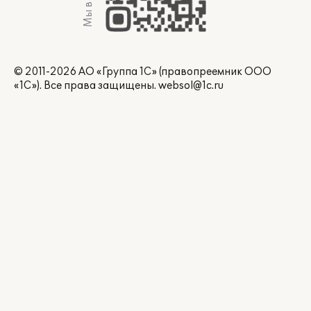
Мы в Max
© 2011-2026 АО «Группа 1С» (правопреемник ООО
«1С»). Все права защищены.
websol@1c.ru