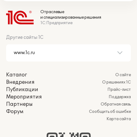
Отраслевые
и специализированные решения
1С:Предприятие
Другие сайты 1С
Каталог
О сайте
Внедрения
О решениях 1С
Публикации
Прайс-лист
Мероприятия
Поддержка
Партнеры
Обратная связь
Форум
Сообщить об ошибке
Карта сайта