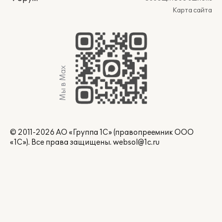
Карта сайта
Мы в Max
© 2011-2026 АО «Группа 1С» (правопреемник ООО
«1С»). Все права защищены.
websol@1c.ru