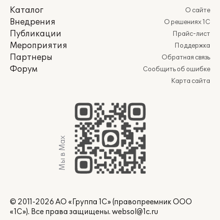
Каталог
О сайте
Внедрения
О решениях 1С
Публикации
Прайс-лист
Мероприятия
Поддержка
Партнеры
Обратная связь
Форум
Сообщить об ошибке
Карта сайта
Мы в Max
© 2011-2026 АО «Группа 1С» (правопреемник ООО
«1С»). Все права защищены.
websol@1c.ru