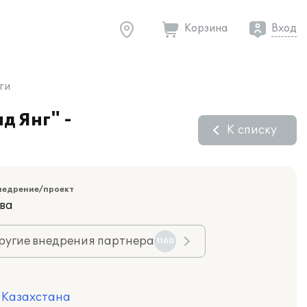
Корзина
Вход
ги
д Янг" -
К списку
недрение/проект
ва
ругие внедрения партнера
1160
я Казахстана