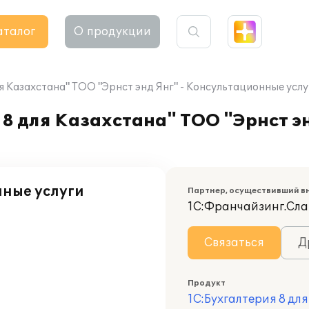
аталог
О продукции
я Казахстана" ТОО "Эрнст энд Янг" - Консультационные услу
8 для Казахстана" ТОО "Эрнст эн
нные услуги
Партнер, осуществивший в
1С:Франчайзинг.Сла
Связаться
Д
Продукт
1С:Бухгалтерия 8 дл