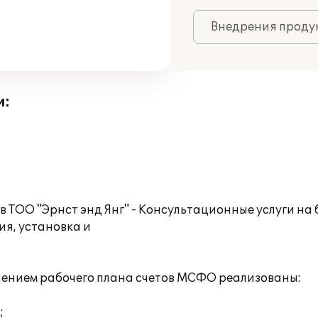
Внедрения продук
и:
 ТОО "Эрнст энд Янг" - Консультационные услуги на 
я, установка и
енением рабочего плана счетов МСФО реализованы:
;