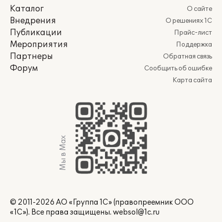
Каталог
О сайте
Внедрения
О решениях 1С
Публикации
Прайс-лист
Мероприятия
Поддержка
Партнеры
Обратная связь
Форум
Сообщить об ошибке
Карта сайта
Мы в Max
© 2011-2026 АО «Группа 1С» (правопреемник ООО
«1С»). Все права защищены.
websol@1c.ru