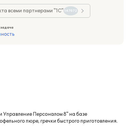
та всеми партнерами "1С"
147072
 задача
ность
 Управление Персоналом 8" на базе
фельного пюре, гречки быстрого приготовления.