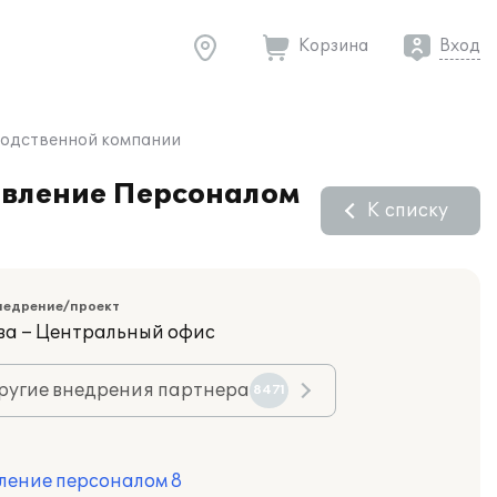
Корзина
Вход
зводственной компании
равление Персоналом
К списку
недрение/проект
ва – Центральный офис
ругие внедрения партнера
8471
ление персоналом 8