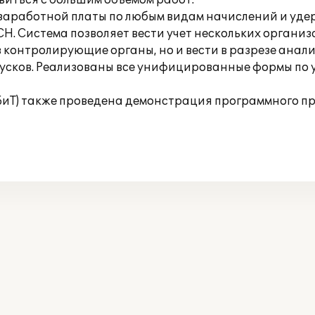
иться с большим объемом работ.
заработной платы по любым видам начислений и уде
СН. Система позволяет вести учет нескольких орган
в контролирующие органы, но и вести в разрезе анал
сков. Реализованы все унифицированные формы по у
БиТ) также проведена демонстрация программного пр