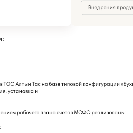
Внедрения продук
и:
в ТОО Алтын Тас на базе типовой конфигурации «Бух
я, установка и
енением рабочего плана счетов МСФО реализованы:
;