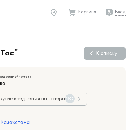
Корзина
Вход
 Тас"
К списку
недрение/проект
ва
ругие внедрения партнера
1160
я Казахстана