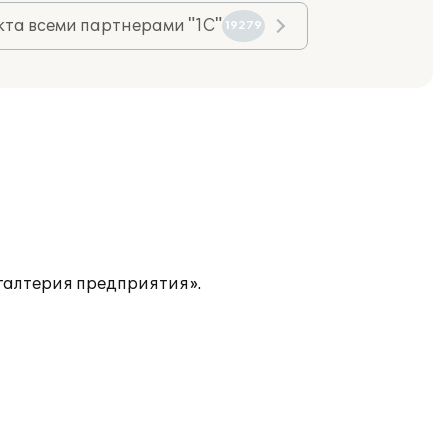
та всеми партнерами "1С"
19279
галтерия предприятия».