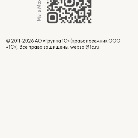
Мы в Max
© 2011-2026 АО «Группа 1С» (правопреемник ООО
«1С»). Все права защищены.
websol@1c.ru