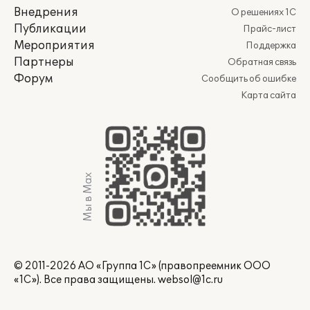
Внедрения
О решениях 1С
Публикации
Прайс-лист
Мероприятия
Поддержка
Партнеры
Обратная связь
Форум
Сообщить об ошибке
Карта сайта
Мы в Max
© 2011-2026 АО «Группа 1С» (правопреемник ООО
«1С»). Все права защищены.
websol@1c.ru