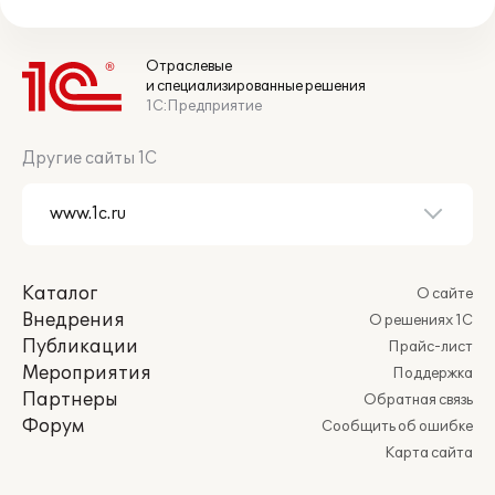
Отраслевые
и специализированные решения
1С:Предприятие
Другие сайты 1С
Каталог
О сайте
Внедрения
О решениях 1С
Публикации
Прайс-лист
Мероприятия
Поддержка
Партнеры
Обратная связь
Форум
Сообщить об ошибке
Карта сайта