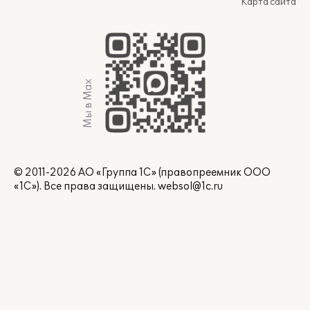
Карта сайта
Мы в Max
© 2011-2026 АО «Группа 1С» (правопреемник ООО
«1С»). Все права защищены.
websol@1c.ru