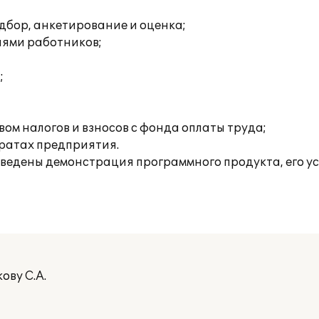
дбор, анкетирование и оценка;
иями работников;
;
ом налогов и взносов с фонда оплаты труда;
тратах предприятия.
роведены демонстрация программного продукта, его у
ову С.А.