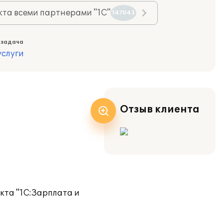
та всеми партнерами "1С"
147043
 задача
слуги
Отзыв клиента
кта "1С:Зарплата и