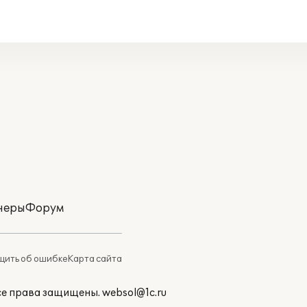
неры
Форум
ить об ошибке
Карта сайта
Все права защищены.
websol@1c.ru