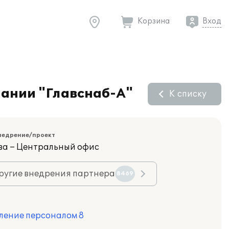
Корзина
Вход
пании "Главснаб-А"
К списку
недрение/проект
ва – Центральный офис
ругие внедрения партнера
8469
ление персоналом 8