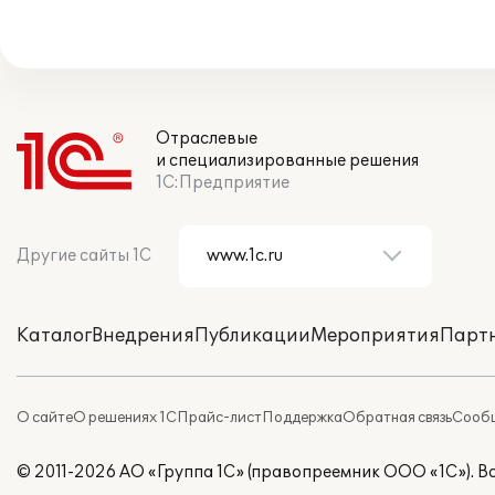
Отраслевые
и специализированные решения
1С:Предприятие
Другие сайты 1С
Каталог
Внедрения
Публикации
Мероприятия
Парт
О сайте
О решениях 1С
Прайс-лист
Поддержка
Обратная связь
Сообщ
© 2011-2026 АО «Группа 1С» (правопреемник ООО «1С»). 