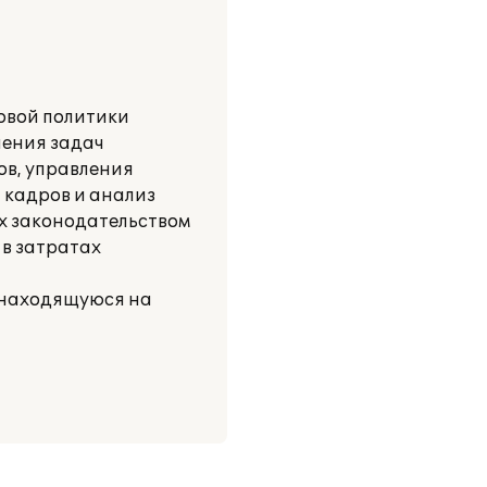
овой политики
шения задач
ов, управления
 кадров и анализ
х законодательством
 в затратах
, находящуюся на