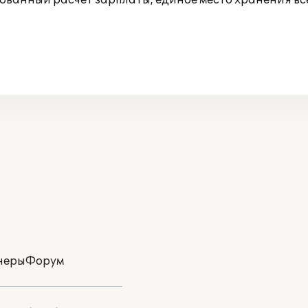
ированный расчет зарплаты, единое место хранения 
неры
Форум