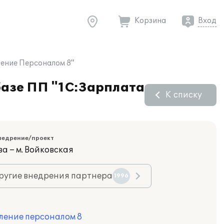
Корзина
Вход
ление Персоналом 8"
базе ПП "1С:Зарплата
К списку
недрение/проект
а – м. Войковская
ругие внедрения партнера
1996
ление персоналом 8