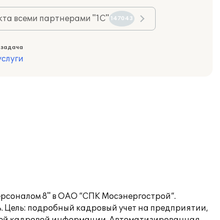
та всеми партнерами "1С"
147043
 задача
слуги
рсоналом 8" в ОАО “СПК Мосэнергострой“.
. Цель: подробный кадровый учет на предприятии,