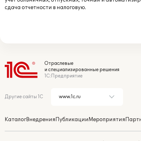
учет больничных, отпускных, точный и автоматиз
сдача отчетности в налоговую.
Отраслевые
и специализированные решения
1С:Предприятие
Другие сайты 1С
Каталог
Внедрения
Публикации
Мероприятия
Парт