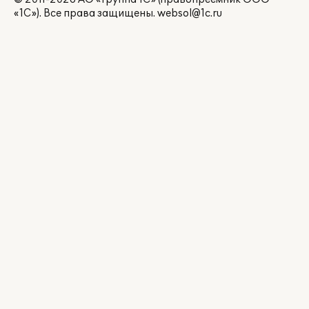
© 2011-2026 АО «Группа 1С» (правопреемник ООО
«1С»). Все права защищены.
websol@1c.ru