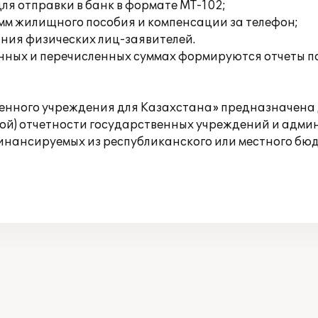
ля отправки в банк в формате МТ-102;
мм жилищного пособия и компенсации за телефон;
ания физических лиц-заявителей.
енных и перечисленных суммах формируются отчеты п
енного учреждения для Казахстана» предназначена 
ой) отчетности государственных учреждений и адми
инансируемых из республиканского или местного бюд