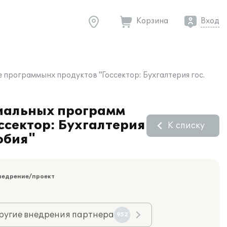
Корзина
Вход
программынх продуктов "Госсектор: Бухгалтерия гос.
циальных программ
ссектор: Бухгалтерия
К списку
обия"
недрение/проект
ругие внедрения партнера
952