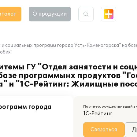
аталог
О продукции
и социальных программ города Усть-Каменогорска" на базе 
обия"
темы ГУ "Отдел занятости и со
базе программынх продуктов "Го
а" и "1С-Рейтинг: Жилищные пос
программ города
Партнер, осуществивший в
1С-Рейтинг
Связаться
Д