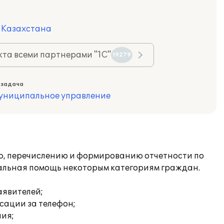
я Казахстана
та всеми партнерами "1С"
19279
 задача
муниципальное управление
ю, перечислению и формированию отчетности по
иальная помощь некоторым категориям граждан.
аявителей;
сации за телефон;
ния;