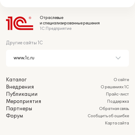
Отраслевые
и специализированные решения
1С:Предприятие
Другие сайты 1С
Каталог
О сайте
Внедрения
О решениях 1С
Публикации
Прайс-лист
Мероприятия
Поддержка
Партнеры
Обратная связь
Форум
Сообщить об ошибке
Карта сайта