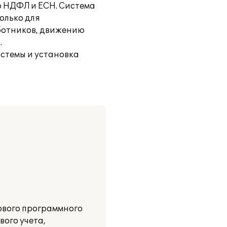
о НДФЛ и ЕСН. Система
олько для
аботников, движению
.
истемы и установка
ового программного
ого учета,