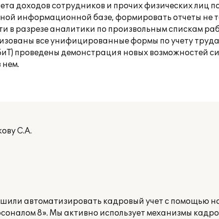
ета доходов сотрудников и прочих физических лиц п
диной информационной базе, формировать отчеты не т
ти в разрезе аналитики по произвольным спискам р
лизованы все унифицированные формы по учету труда
(БиТ) проведены демонстрация новых возможностей с
 нем.
ову С.А.
шили автоматизировать кадровый учет с помощью н
соналом 8». Мы активно использует механизмы кадров