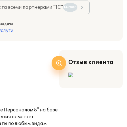
та всеми партнерами "1С"
147008
 задача
слуги
Отзыв клиента
е Персоналом 8" на базе
ения помогает
аты по любым видам