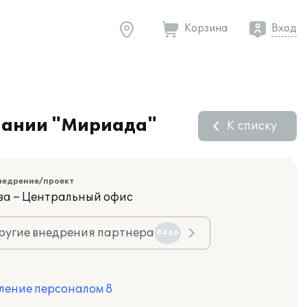
Корзина
Вход
мпании "Мириада"
К списку
недрение/проект
ва – Центральный офис
ругие внедрения партнера
8466
ление персоналом 8