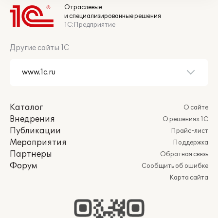
Отраслевые
и специализированные решения
1С:Предприятие
Другие сайты 1С
Каталог
О сайте
Внедрения
О решениях 1С
Публикации
Прайс-лист
Мероприятия
Поддержка
Партнеры
Обратная связь
Форум
Сообщить об ошибке
Карта сайта