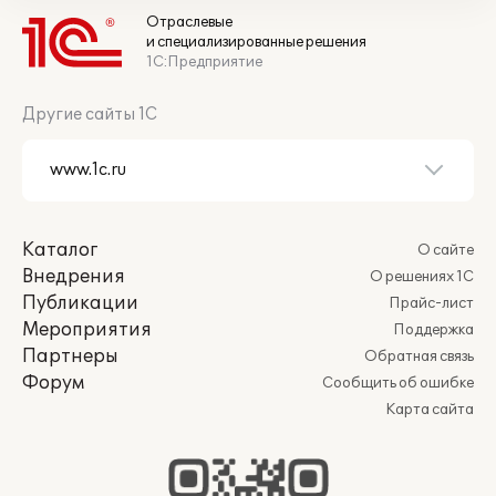
Отраслевые
и специализированные решения
1С:Предприятие
Другие сайты 1С
Каталог
О сайте
Внедрения
О решениях 1С
Публикации
Прайс-лист
Мероприятия
Поддержка
Партнеры
Обратная связь
Форум
Сообщить об ошибке
Карта сайта