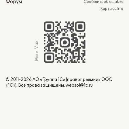
Форум
Сообщить об ошибке
Карта сайта
Мы в Max
© 2011-2026 АО «Группа 1С» (правопреемник ООО
«1С»). Все права защищены.
websol@1c.ru