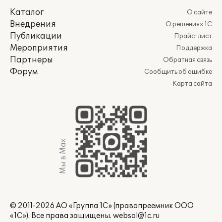
Каталог
О сайте
Внедрения
О решениях 1С
Публикации
Прайс-лист
Мероприятия
Поддержка
Партнеры
Обратная связь
Форум
Сообщить об ошибке
Карта сайта
Мы в Max
© 2011-2026 АО «Группа 1С» (правопреемник ООО
«1С»). Все права защищены.
websol@1c.ru