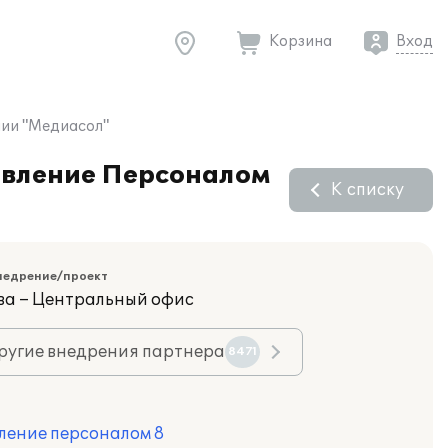
Корзина
Вход
нии "Медиасол"
равление Персоналом
К списку
недрение/проект
ва – Центральный офис
ругие внедрения партнера
8471
ление персоналом 8