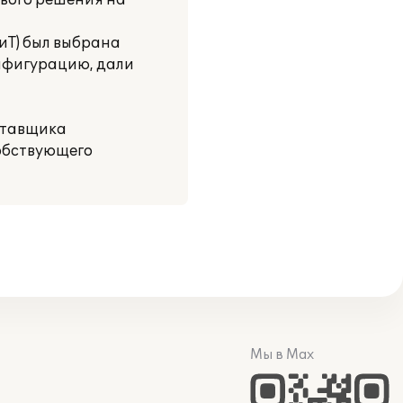
ового решения на
иТ) был выбрана
онфигурацию, дали
оставщика
собствующего
Мы в Max