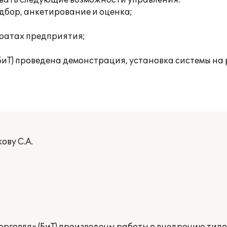
овать следующие возможности управления:
дбор, анкетирование и оценка;
тратах предприятия;
(БиТ) проведена демонстрация, установка системы на
ову С.А.