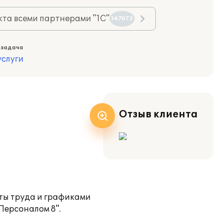
та всеми партнерами "1С"
147072
 задача
слуги
Отзыв клиента
аты труда и графиками
Персоналом 8".