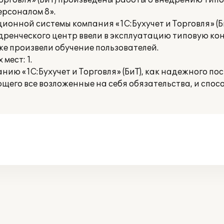
орговля» (БиТ) произведены работы о внедрению тип
ерсоналом 8».
онной системы компания «1С:Бухучет и Торговля» (Б
дренческого центр ввели в эксплуатацию типовую к
же произвели обучение пользователей.
мест: 1.
ию «1С:Бухучет и Торговля» (БиТ), как надежного п
его все возложенные на себя обязательства, и спо