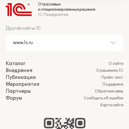
Отраслевые
и специализированные решения
1С:Предприятие
Другие сайты 1С
Каталог
О сайте
Внедрения
О решениях 1С
Публикации
Прайс-лист
Мероприятия
Поддержка
Партнеры
Обратная связь
Форум
Сообщить об ошибке
Карта сайта