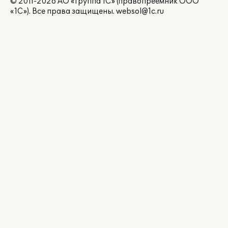
© 2011-2026 АО «Группа 1С» (правопреемник ООО
«1С»). Все права защищены.
websol@1c.ru