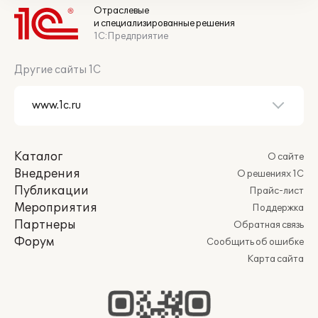
Отраслевые
и специализированные решения
1С:Предприятие
Другие сайты 1С
Каталог
О сайте
Внедрения
О решениях 1С
Публикации
Прайс-лист
Мероприятия
Поддержка
Партнеры
Обратная связь
Форум
Сообщить об ошибке
Карта сайта