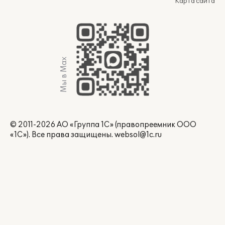
Карта сайта
Мы в Max
© 2011-2026 АО «Группа 1С» (правопреемник ООО
«1С»). Все права защищены.
websol@1c.ru