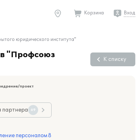
Корзина
Вход
рытого юридического института"
 в "Профсоюз
К списку
недрение/проект
я партнера
69
ление персоналом 8