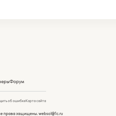
неры
Форум
ить об ошибке
Карта сайта
Все права защищены.
websol@1c.ru