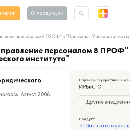
аталог
О продукции
авление персоналом 8 ПРОФ" в "Профсоюз Московского отк
Управление персоналом 8 ПРОФ"
еского института"
юридического
Партнер, осуществивший в
ИРБиС-С
ногорск, Август 2008
Другие внедрени
Продукт
1С:Зарплата и управ