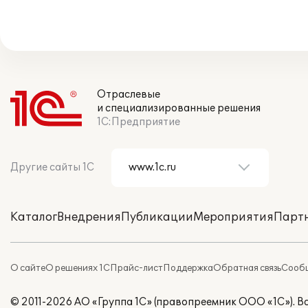
Отраслевые
и специализированные решения
1С:Предприятие
Другие сайты 1С
Каталог
Внедрения
Публикации
Мероприятия
Парт
О сайте
О решениях 1С
Прайс-лист
Поддержка
Обратная связь
Сообщ
© 2011-2026 АО «Группа 1С» (правопреемник ООО «1С»). 